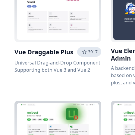
Vue Ele
Vue Draggable Plus
3917
Admin
Universal Drag-and-Drop Component
A backen
Supporting both Vue 3 and Vue 2
based on v
plus, and v