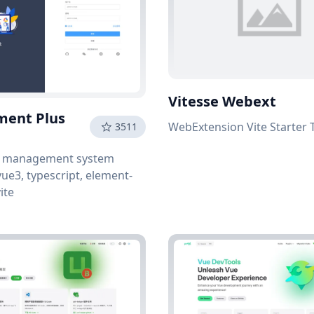
Vitesse Webext
ment Plus
WebExtension Vite Starter 
3511
d management system
ue3, typescript, element-
ite