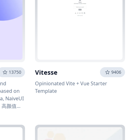
Vitesse
13750
9406
and
Opinionated Vite + Vue Starter
based on
Template
ia, NaiveUI
雅、高颜值且
于最新的前
和