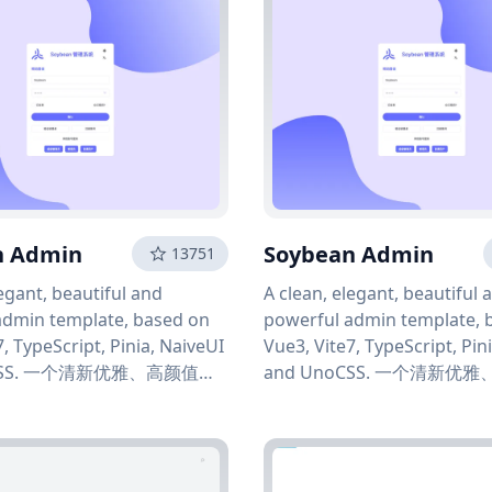
n Admin
Soybean Admin
13751
legant, beautiful and
A clean, elegant, beautiful 
admin template, based on
powerful admin template, 
7, TypeScript, Pinia, NaiveUI
Vue3, Vite7, TypeScript, Pin
oCSS. 一个清新优雅、高颜值且
and UnoCSS. 一个清新优
后台管理模板，基于最新的前
功能强大的后台管理模板，基
 Vue3, Vite7,
端技术栈，包括 Vue3, Vite7,
, Pinia, NaiveUI 和
TypeScript, Pinia, NaiveUI 
UnoCSS。