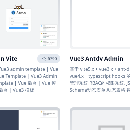
n Vite
Vue3 Antdv Admin
6790
 Vue3 admin template | Vue
基于 vite5.x + vue3.x + ant-d
ue Template | Vue3 Admin
vue4.x + typescript hoo
mplate | Vue 后台 | Vue 模
管理系统 RBAC的权限系统, J
 后台 | Vue3 模板
Schema动态表单,动态表格,