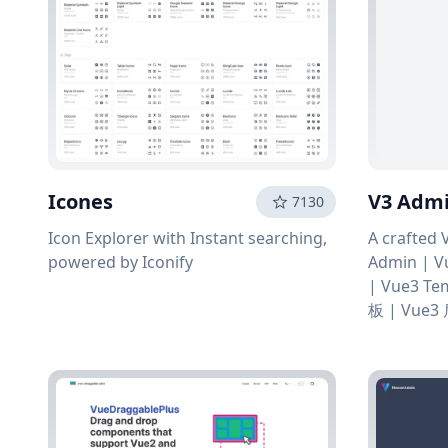
Icones
V3 Admi
7130
Icon Explorer with Instant searching,
A crafted
powered by Iconify
Admin | V
| Vue3 Te
板 | Vue3