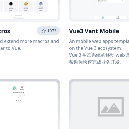
cros
Vue3 Vant Mobile
1973
nd extend more macros and
An mobile web apps templ
ar to Vue.
on the Vue 3 ecosyste
Vue 3 生态系统的移动 web
帮助你快速完成业务开发。