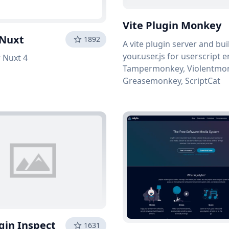
Vite Plugin Monkey
 Nuxt
1892
A vite plugin server and bui
your.user.js for userscript e
r Nuxt 4
Tampermonkey, Violentmo
Greasemonkey, ScriptCat
gin Inspect
1631