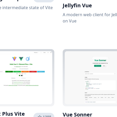
Jellyfin Vue
e intermediate state of Vite
A modern web client for Jel
on Vue
 Plus Vite
Vue Sonner
1388