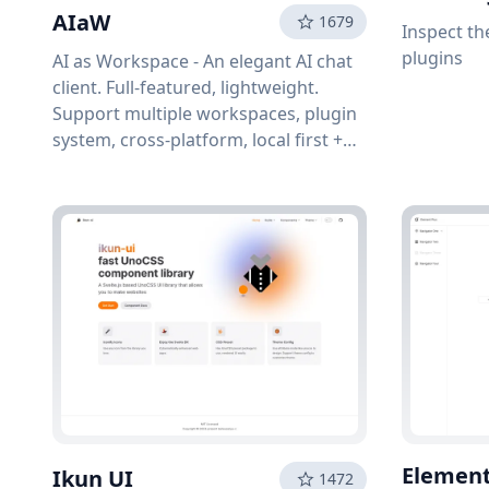
AIaW
1679
Inspect th
plugins
AI as Workspace - An elegant AI chat
client. Full-featured, lightweight.
Support multiple workspaces, plugin
system, cross-platform, local first +
real-time cloud sync, Artifacts, MCP |
更好的 AI 客户端
Element
Ikun UI
1472