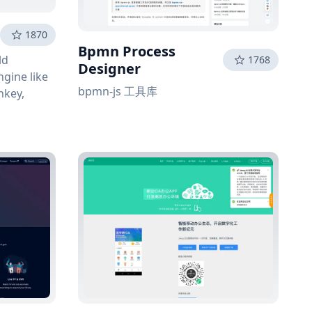
1870
Bpmn Process
ld
1768
Designer
ngine like
bpmn-js 工具库
nkey,