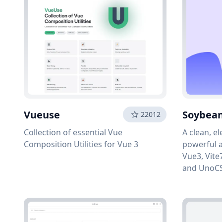
Vueuse
Soybea
22012
Collection of essential Vue
A clean, e
Composition Utilities for Vue 3
powerful 
Vue3, Vite
and Un
功能强大的
端技术栈，包括
TypeScript
UnoCSS。