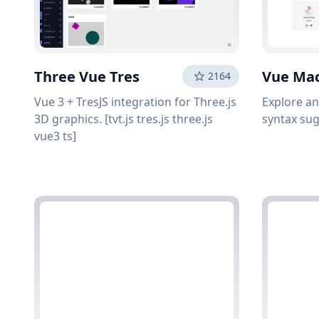
Three Vue Tres
Vue Ma
2164
Vue 3 + TresJS integration for Three.js
Explore a
3D graphics. [tvt.js tres.js three.js
syntax sug
vue3 ts]